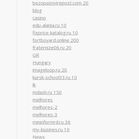
bezopasnyirepost.com 20
blog
casino
edu-alania.ru 10
fixprice-katalog.ru 10
fortboyard.online 200
fraternize06.ru 20
GR
Hungary
imageloop.ru 20
kursk-school33.ru 10
lk
mdash.ru 150
melhores
melhores-2
melhores-3
mininformrd.ru 36
my-busines.ru 10
News