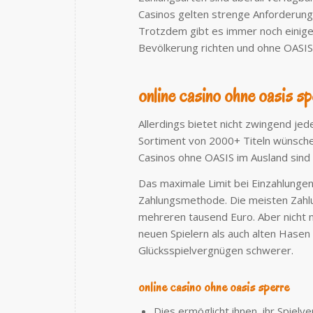
Casinos gelten strenge Anforderun
Trotzdem gibt es immer noch einige
Bevölkerung richten und ohne OASIS
online casino ohne oasis sp
Allerdings bietet nicht zwingend jed
Sortiment von 2000+ Titeln wünsche
Casinos ohne OASIS im Ausland sind d
Das maximale Limit bei Einzahlungen
Zahlungsmethode. Die meisten Zahlu
mehreren tausend Euro. Aber nicht 
neuen Spielern als auch alten Hasen
Glücksspielvergnügen schwerer.
online casino ohne oasis sperre
Dies ermöglicht ihnen, ihr Spielv