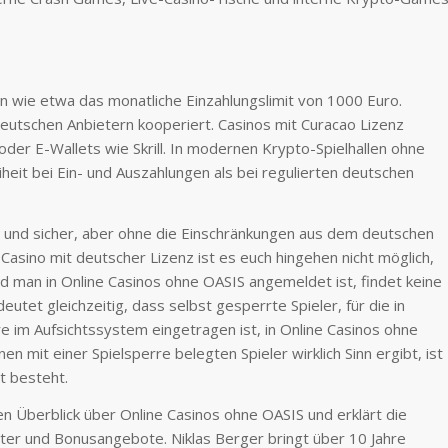
n wie etwa das monatliche Einzahlungslimit von 1000 Euro.
 deutschen Anbietern kooperiert. Casinos mit Curacao Lizenz
er E-Wallets wie Skrill. In modernen Krypto-Spielhallen ohne
heit bei Ein- und Auszahlungen als bei regulierten deutschen
ert und sicher, aber ohne die Einschränkungen aus dem deutschen
 Casino mit deutscher Lizenz ist es euch hingehen nicht möglich,
 man in Online Casinos ohne OASIS angemeldet ist, findet keine
utet gleichzeitig, dass selbst gesperrte Spieler, für die in
e im Aufsichtssystem eingetragen ist, in Online Casinos ohne
en mit einer Spielsperre belegten Spieler wirklich Sinn ergibt, ist
it besteht.
en Überblick über Online Casinos ohne OASIS und erklärt die
ter und Bonusangebote. Niklas Berger bringt über 10 Jahre