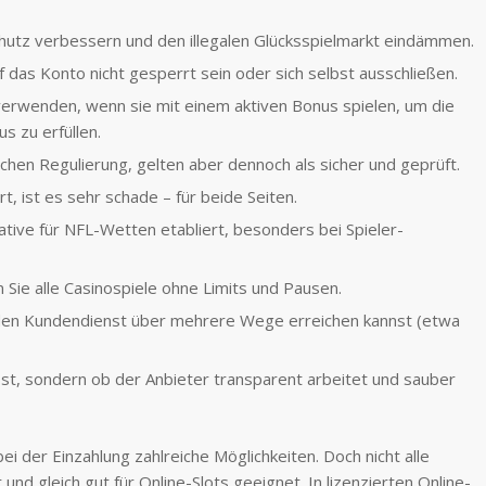
chutz verbessern und den illegalen Glücksspielmarkt eindämmen.
 das Konto nicht gesperrt sein oder sich selbst ausschließen.
verwenden, wenn sie mit einem aktiven Bonus spielen, um die
 zu erfüllen.
schen Regulierung, gelten aber dennoch als sicher und geprüft.
, ist es sehr schade – für beide Seiten.
rnative für NFL-Wetten etabliert, besonders bei Spieler-
 Sie alle Casinospiele ohne Limits und Pausen.
 den Kundendienst über mehrere Wege erreichen kannst (etwa
bst, sondern ob der Anbieter transparent arbeitet und sauber
bei der Einzahlung zahlreiche Möglichkeiten. Doch nicht alle
und gleich gut für Online-Slots geeignet. In lizenzierten Online-