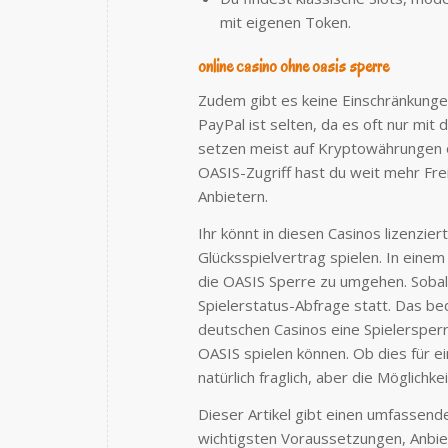
mit eigenen Token.
online casino ohne oasis sperre
Zudem gibt es keine Einschränkunge
PayPal ist selten, da es oft nur mit
setzen meist auf Kryptowährungen od
OASIS-Zugriff hast du weit mehr Frei
Anbietern.
Ihr könnt in diesen Casinos lizenzi
Glücksspielvertrag spielen. In einem
die OASIS Sperre zu umgehen. Sobald
Spielerstatus-Abfrage statt. Das bede
deutschen Casinos eine Spielersperr
OASIS spielen können. Ob dies für ein
natürlich fraglich, aber die Möglichke
Dieser Artikel gibt einen umfassend
wichtigsten Voraussetzungen, Anbie