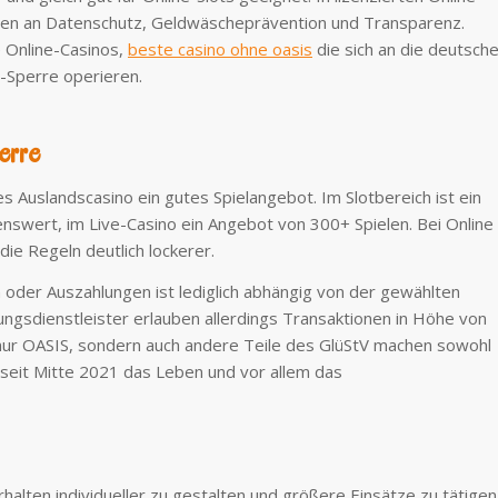
gen an Datenschutz, Geldwäscheprävention und Transparenz.
 Online-Casinos,
beste casino ohne oasis
die sich an die deutsch
-Sperre operieren.
erre
es Auslandscasino ein gutes Spielangebot. Im Slotbereich ist ein
nswert, im Live-Casino ein Angebot von 300+ Spielen. Bei Online
ie Regeln deutlich lockerer.
 oder Auszahlungen ist lediglich abhängig von der gewählten
ngsdienstleister erlauben allerdings Transaktionen in Höhe von
nur OASIS, sondern auch andere Teile des GlüStV machen sowohl
 seit Mitte 2021 das Leben und vor allem das
erhalten individueller zu gestalten und größere Einsätze zu tätigen