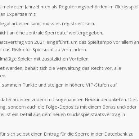
it mehreren Jahrzehnten als Regulierungsbehörden im Glücksspiel
an Expertise mit.
legal arbeiten kann, muss es registriert sein.
cht an eine zentrale Sperrdatei weitergegeben.
aatsvertrag von 2021 eingeführt, um das Spieltempo vor allem an
 das Risiko für Spielsucht zu vermindern.
äßige Spieler mit zusätzlichen Vorteilen.
 werden, behält sich die Verwaltung das Recht vor, alle
en.
n, sammeln Punkte und steigen in höhere VIP-Stufen auf.
rrdatei arbeiten zudem mit sogenannten Neukundenpaketen. Dies
hlung, sondern auch die Folge-Deposits mit einem Bonus und/oder
tei ist ein Detail aus dem neuen Glücksspielstaatsvertrag in
 für sich selbst einen Eintrag für die Sperre in der Datenbank zu