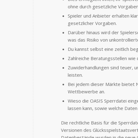
ohne durch gesetzliche Vorgaben l
Spieler und Anbieter erhalten kla
gesetzlicher Vorgaben.
Darüber hinaus wird der Spieler
was das Risiko von unkontrollier
Du kannst selbst eine zeitlich be
Zahlreiche Beratungsstellen wie 
Zuwiderhandlungen sind teuer, un
leisten.
Bei jedem dieser Märkte bietet N
Wettbewerbe an.
Wieso die OASIS Sperrdatei eing
lassen kann, sowie welche Daten
Die rechtliche Basis für die Sperrdat
Versionen des Glücksspielstaatsvert
Datenbestände wurden in die neue OA