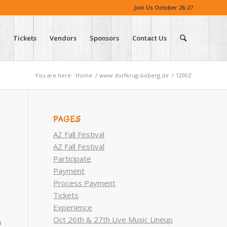
Join Us October 26-27
Tickets
Vendors
Sponsors
Contact Us
You are here:
Home
/
www.dorfkrug-boberg.de
/
1200Z
PAGES
AZ Fall Festival
AZ Fall Festival
Participate
Payment
Process Payment
Tickets
Experience
Oct 26th & 27th Live Music Lineup
n