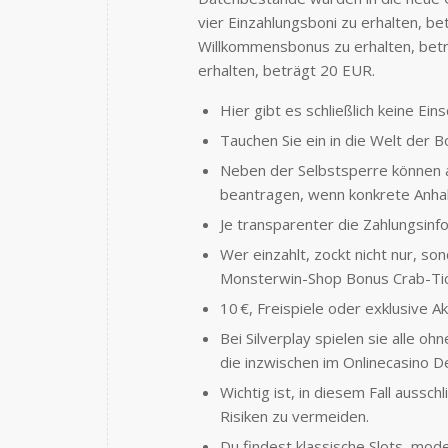
vier Einzahlungsboni zu erhalten, be
Willkommensbonus zu erhalten, betr
erhalten, beträgt 20 EUR.
Hier gibt es schließlich keine Ein
Tauchen Sie ein in die Welt der 
Neben der Selbstsperre können 
beantragen, wenn konkrete Anhalt
Je transparenter die Zahlungsinfo
Wer einzahlt, zockt nicht nur, s
Monsterwin-Shop Bonus Crab-Tick
10 €, Freispiele oder exklusive 
Bei Silverplay spielen sie alle o
die inzwischen im Onlinecasino 
Wichtig ist, in diesem Fall aussc
Risiken zu vermeiden.
Du findest klassische Slots, mo