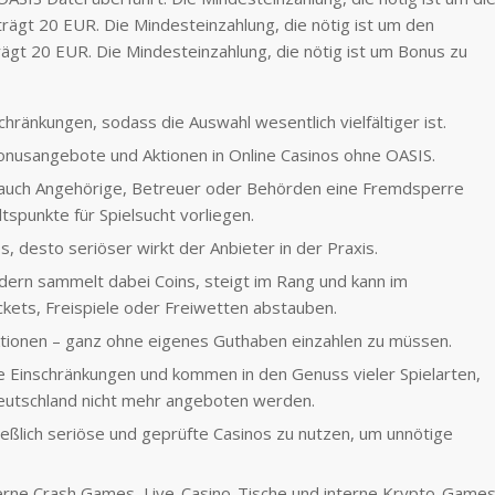
trägt 20 EUR. Die Mindesteinzahlung, die nötig ist um den
ägt 20 EUR. Die Mindesteinzahlung, die nötig ist um Bonus zu
schränkungen, sodass die Auswahl wesentlich vielfältiger ist.
Bonusangebote und Aktionen in Online Casinos ohne OASIS.
auch Angehörige, Betreuer oder Behörden eine Fremdsperre
spunkte für Spielsucht vorliegen.
s, desto seriöser wirkt der Anbieter in der Praxis.
ondern sammelt dabei Coins, steigt im Rang und kann im
ets, Freispiele oder Freiwetten abstauben.
Aktionen – ganz ohne eigenes Guthaben einzahlen zu müssen.
hne Einschränkungen und kommen in den Genuss vieler Spielarten,
Deutschland nicht mehr angeboten werden.
hließlich seriöse und geprüfte Casinos zu nutzen, um unnötige
derne Crash Games, Live-Casino-Tische und interne Krypto-Game