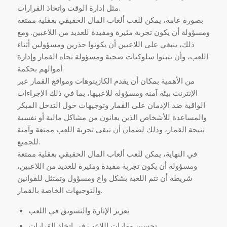
مثل إدارة الوقت واتخاذ القرارات.
بصورة عامة، يمكن للعب ألعاب المال الحقيقي بعقلية ممتعة
ومسؤولة أن يكون تجربة مثيرة ومفيدة للعديد من اللاعبين. ومع
ذلك، ينبغي على اللاعبين أن يكونوا حذرين ومسؤولين أثناء
اللعب، وأن يتبنوا سلوكيات صحية ومسؤولة تجاه القمار وإدارة
أموالهم بحكمة.
من الأهمية بمكان أن يقدم الكازينوهات ومواقع القمار عبر
الإنترنت بيئة آمنة ومسؤولة للاعبيها، بما في ذلك الإجراءات
الواقية ضد الإدمان على القمار وتوجيهات حول التدخل المبكر
والمساعدة للأشخاص الذين يعانون من مشاكل مالية أو نفسية
نتيجة القمار، وذلك لضمان أن تبقى تجربة اللعب ممتعة وآمنة
للجميع.
في النهاية، يمكن للعب ألعاب المال الحقيقي بعقلية ممتعة
ومسؤولة أن يكون تجربة مفيدة ومثيرة للعديد من اللاعبين،
شريطة أن تتم اللعبة بشكل واع ومسؤول وتمتثل للقوانين
والتوجيهات الخاصة بالقمار.
تعزيز الإثارة والتشويق في اللعب
تحسين مهارات اللاعب في اتخاذ القرارات