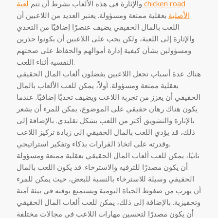
والإثارة في هذه الألعاب بشرط أن تتم
لعبة chicken road
الأصلية
بعقلية ممتعة ومسؤولة. يعتبر العديد من اللاعبين أن
اللعب بالمال الحقيقي يضيف عنصرًا إضافيًا من التحدي
والإثارة إلى اللعبة، ولكن يجب على اللاعبين أن يكونوا حذرين
ومسؤولين بشأن كيفية إدارة أموالهم والحفاظ على صحتهم
النفسية أثناء اللعب.
هناك عدة أسباب تجعل اللاعبين يفضلون ألعاب المال الحقيقي
بعقلية ممتعة ومسؤولة. أولاً، يمكن للعب الألعاب بالمال
الحقيقي أن يعزز من تجربة اللاعب ويضيف تحديًا إضافيًا. عندما
يكون هناك رهان حقيقي على الموضوع، يمكن للمرء أن يشعر
بالإثارة والتشويق أكثر من اللعب بشكل تقليدي. بالإضافة إلى
ذلك، قد يؤدي اللعب بالمال الحقيقي إلى زيادة تركيز اللاعب
وقدرته على اتخاذ القرارات بذكاء وتفكير استراتيجي.
ثانيًا، يمكن للعب ألعاب المال الحقيقي بعقلية ممتعة ومسؤولة
أن يكون مصدرًا للترفيه والاسترخاء. قد يكون اللعب بالمال
الحقيقي وسيلة للاسترخاء بالنسبة للبعض، حيث يمكن للمرء
أن يهرب من ضغوط الحياة اليومية ويستمتع بوقته في بيئة آمنة
وتحفيزية. بالإضافة إلى ذلك، يمكن للعب ألعاب المال الحقيقي
أن يكون مصدرًا لتحسين مهارات اللاعب في مجالات مختلفة