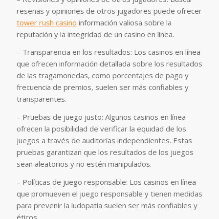
reseñas y opiniones de otros jugadores puede ofrecer
tower rush casino
información valiosa sobre la
reputación y la integridad de un casino en línea.
– Transparencia en los resultados: Los casinos en línea
que ofrecen información detallada sobre los resultados
de las tragamonedas, como porcentajes de pago y
frecuencia de premios, suelen ser más confiables y
transparentes.
– Pruebas de juego justo: Algunos casinos en línea
ofrecen la posibilidad de verificar la equidad de los
juegos a través de auditorías independientes. Estas
pruebas garantizan que los resultados de los juegos
sean aleatorios y no estén manipulados.
– Políticas de juego responsable: Los casinos en línea
que promueven el juego responsable y tienen medidas
para prevenir la ludopatía suelen ser más confiables y
éticos.