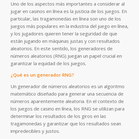
Uno de los aspectos más importantes a considerar al
jugar en casinos en línea es la justicia de los juegos. En
particular, las tragamonedas en línea son uno de los
juegos más populares en la industria del juego en línea,
y los jugadores quieren tener la seguridad de que
están jugando en máquinas justas y con resultados
aleatorios. En este sentido, los generadores de
números aleatorios (RNG) juegan un papel crucial en
garantizar la equidad de los juegos.
¿Qué es un generador RNG?
Un generador de números aleatorios es un algoritmo
matemático diseñado para generar una secuencia de
números aparentemente aleatoria. En el contexto de
los juegos de casino en línea, los RNG se utilizan para
determinar los resultados de los giros en las
tragamonedas y garantizar que los resultados sean
impredecibles y justos.