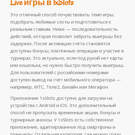
Live игры в 1xSlots
Это отличный способ почувствовать темп игры,
подобрать любимые слоты и подготовиться к
реальным ставкам. Ниже — последовательность
действий, которая позволит забрать выигрыш без
задержек. После активации счёта становятся
доступны бонусы, платёжные операции и участие в
турнирах. Это актуально, если под рукой нет карты
или кошелька, но нужно быстро получить выигрыш.
Для пользователей с российскими номерами
доступен вывод на счёт мобильного оператора —
например, МТС, Теле2, Билайн или Мегафон.
Приложение 1xSlots доступно для загрузки на
устройства с Android и iOS. Это дополнительный
способ не пропускать временные акции, бонусы и
турнирные анонсы. У 1xSlots есть собственное
приложение, адаптированное под смартфоны и
планшеты. Отдельная категория, где можно сразу