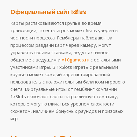
Официальный сайт 1xSlots
Карты распаковываются крупье во время
трансляции, то есть игрок может быть уверен в
честности процесса. Гемблеры наблюдают за
процессом раздачи карт через камеру, могут
управлять своими ставками, ведут активное
общение с ведущим и
x10games.ru
с остальными
участниками игры. В 1xSlots играть с реальными
крупье сможет каждый зарегистрированный
пользователь с положительным балансом игрового
счета. Виртуальные игры от гемблинг компании
1xSlots включают слоты на различную тематику,
которые могут отличаться уровнем сложности,
сюжетом, наличием бонусных раундов и призовых
игр.