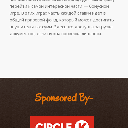
перейти к самой интересной части — бонусной
игре. В этих играх часть каждой ставки идёт в
общий призовой фонд, который может достигать
внушительных сумм. Здесь же доступна загрузка
документов, если нужна проверка личности.
Sponsored By-