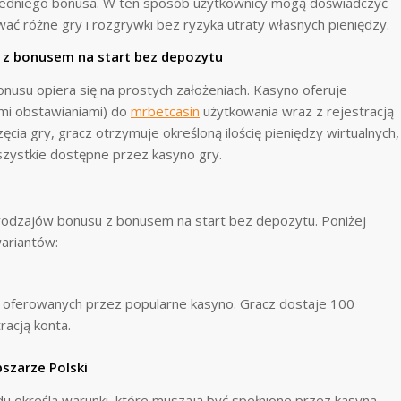
iedniego bonusa. W ten sposób użytkownicy mogą doświadczyć
ać różne gry i rozgrywki bez ryzyka utraty własnych pieniędzy.
z bonusem na start bez depozytu
nusu opiera się na prostych założeniach. Kasyno oferuje
mi obstawianiami) do
mrbetcasin
użytkowania wraz z rejestracją
a gry, gracz otrzymuje określoną ilościę pieniędzy wirtualnych,
zystkie dostępne przez kasyno gry.
e rodzajów bonusu z bonusem na start bez depozytu. Poniżej
wariantów:
oferowanych przez popularne kasyno. Gracz dostaje 100
acją konta.
bszarze Polski
u określa warunki, które muszają być spełnione przez kasyna