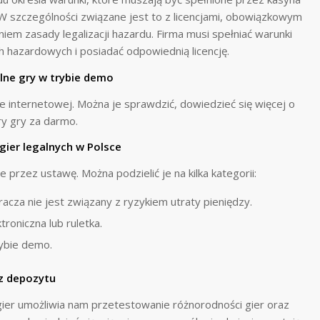
. W szczególności związane jest to z licencjami, obowiązkowym
m zasady legalizacji hazardu. Firma musi spełniać warunki
 hazardowych i posiadać odpowiednią licencję.
lne gry w trybie demo
 internetowej. Można je sprawdzić, dowiedzieć się więcej o
ry gry za darmo.
gier legalnych w Polsce
 przez ustawę. Można podzielić je na kilka kategorii:
 gracza nie jest związany z ryzykiem utraty pieniędzy.
troniczna lub ruletka.
ybie demo.
ez depozytu
ier umożliwia nam przetestowanie różnorodności gier oraz