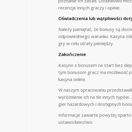
poznanie ich zasad. Dodatkowo może
recenzje innych graczy i opinie.
Oświadczenia lub wątpliwości do
Należy pamiętać, że bonusy są dost
odpowiedniego warunku. Kasyna zdec
gry w celu utraty pieniędzy.
Zakończenie
Kasyno z bonusem na start bez depo
tym bonusom gracz ma możliwość prz
kasyna online.
W naszym opracowaniu przedstawili
wyróżnienie ich na tle innych typów
gier hazardowych i dostępnych bon
Informacje zawarte powyżej oparto 
ustawodawstwo.