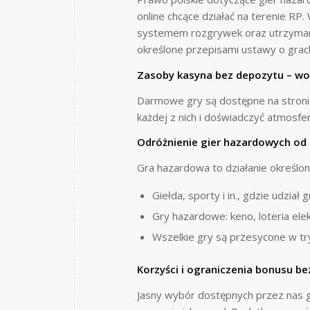
online chcące działać na terenie RP
systemem rozgrywek oraz utrzymanie
określone przepisami ustawy o grach
Zasoby kasyna bez depozytu – wo
Darmowe gry są dostępne na stronie
każdej z nich i doświadczyć atmosfe
Odróżnienie gier hazardowych od 
Gra hazardowa to działanie określone
Giełda, sporty i in., gdzie udział
Gry hazardowe: keno, loteria elek
Wszelkie gry są przesycone w tr
Korzyści i ograniczenia bonusu b
Jasny wybór dostępnych przez nas g