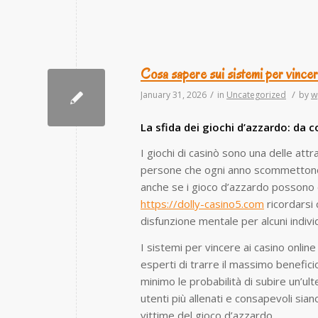
Cosa sapere sui sistemi per vincer
/
/
January 31, 2026
in
Uncategorized
by
w
La sfida dei giochi d’azzardo: da c
I giochi di casinò sono una delle attr
persone che ogni anno scommettono d
anche se i gioco d’azzardo possono 
https://dolly-casino5.com
ricordarsi 
disfunzione mentale per alcuni individ
I sistemi per vincere ai casino onli
esperti di trarre il massimo benefic
minimo le probabilità di subire un’ul
utenti più allenati e consapevoli si
vittime del gioco d’azzardo.