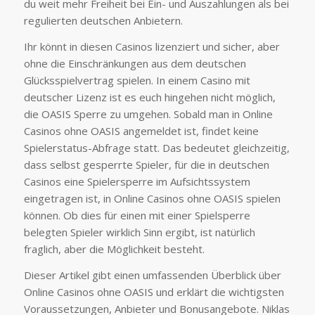
du weit mehr Freiheit bei Ein- und Auszahlungen als bei
regulierten deutschen Anbietern.
Ihr könnt in diesen Casinos lizenziert und sicher, aber
ohne die Einschränkungen aus dem deutschen
Glücksspielvertrag spielen. In einem Casino mit
deutscher Lizenz ist es euch hingehen nicht möglich,
die OASIS Sperre zu umgehen. Sobald man in Online
Casinos ohne OASIS angemeldet ist, findet keine
Spielerstatus-Abfrage statt. Das bedeutet gleichzeitig,
dass selbst gesperrte Spieler, für die in deutschen
Casinos eine Spielersperre im Aufsichtssystem
eingetragen ist, in Online Casinos ohne OASIS spielen
können. Ob dies für einen mit einer Spielsperre
belegten Spieler wirklich Sinn ergibt, ist natürlich
fraglich, aber die Möglichkeit besteht.
Dieser Artikel gibt einen umfassenden Überblick über
Online Casinos ohne OASIS und erklärt die wichtigsten
Voraussetzungen, Anbieter und Bonusangebote. Niklas