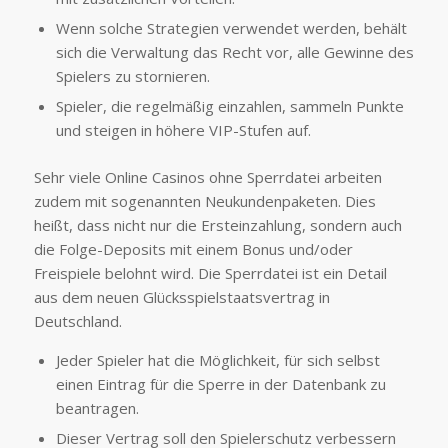
Wenn solche Strategien verwendet werden, behält
sich die Verwaltung das Recht vor, alle Gewinne des
Spielers zu stornieren.
Spieler, die regelmäßig einzahlen, sammeln Punkte
und steigen in höhere VIP-Stufen auf.
Sehr viele Online Casinos ohne Sperrdatei arbeiten
zudem mit sogenannten Neukundenpaketen. Dies
heißt, dass nicht nur die Ersteinzahlung, sondern auch
die Folge-Deposits mit einem Bonus und/oder
Freispiele belohnt wird. Die Sperrdatei ist ein Detail
aus dem neuen Glücksspielstaatsvertrag in
Deutschland.
Jeder Spieler hat die Möglichkeit, für sich selbst
einen Eintrag für die Sperre in der Datenbank zu
beantragen.
Dieser Vertrag soll den Spielerschutz verbessern