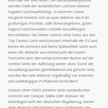
innerhalb der BRD leben. Die Glücksspielangebote
werden Dank der ausländischen Lizenzen ebenso
reguliert und beaufsichtigt. In unserem Casino
Vergleich konnten sich ein paar Anbieter durch ihr
großartiges Portfolio, tolle Bonusangebote, guten
Support und besonders schnelle Auszahlungen
hervorheben. Die Online Casinos ohne Oasis aus den
Top Casinos Liste sind lizenziert innerhalb der EU und
bieten ein seriöses und faires Spielumfeld. Sucht euch
einen der Anbieter aus und besucht die Casino-
Startseite über den entsprechenden Button auf der
rechten Seite der Auflistung weiter oben. Damit die
Auszahlungsquoten gleichbleibend und gerecht sind,
werden die viele Anbieter regelmäßig von externen
und unabhängigen Prüflaboren kontrolliert.
Casinos ohne OASIS arbeiten unter ausländischen
Lizenzen wie Curaçao, Malta oder Anjouan. Sie
unterliegen nicht der deutschen Regulierung, bieten
aber dennoch vollständige Casino-Funktionen. Die