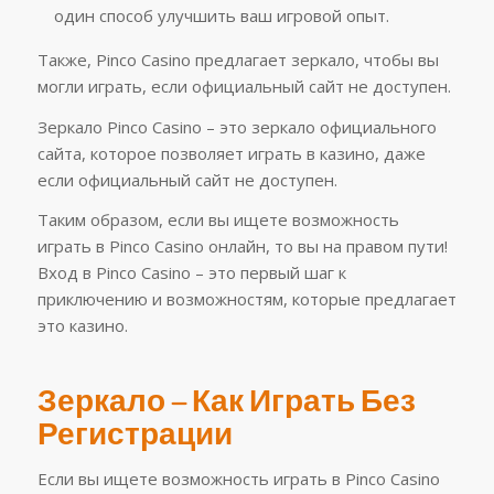
один способ улучшить ваш игровой опыт.
Также, Pinco Casino предлагает зеркало, чтобы вы
могли играть, если официальный сайт не доступен.
Зеркало Pinco Casino – это зеркало официального
сайта, которое позволяет играть в казино, даже
если официальный сайт не доступен.
Таким образом, если вы ищете возможность
играть в Pinco Casino онлайн, то вы на правом пути!
Вход в Pinco Casino – это первый шаг к
приключению и возможностям, которые предлагает
это казино.
Зеркало – Как Играть Без
Регистрации
Если вы ищете возможность играть в Pinco Casino