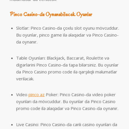
Pinco Casino-da Oynanabilecek Oyunlar
Slotlar: Pinco Casino-da çoxlu slot oyunu mövcuddur.
Bu oyunlar, pinco game ilə əlaqədar və Pinco Casino-
da oynanır.
Table Oyunları: Blackjack, Baccarat, Roulette və
digərlərini Pinco Casino-da tapa bilərsiniz. Bu oyunlar
da Pinco Casino promo code ilə qarşılıqlı məlumatlar
veriləcək.
Video
pinco az
Poker: Pinco Casino-da video poker
oyunları da mövcuddur. Bu oyunlar da Pinco Casino
promo code ilə əlaqədar və Pinco Casino-da oynanır.
Live Casino: Pinco Casino-da canlı casino oyunları da