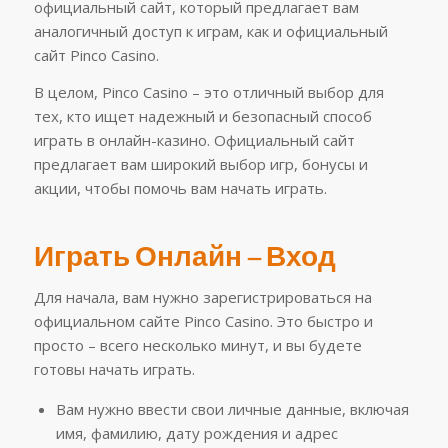
официальный сайт, который предлагает вам
аналогичный доступ к играм, как и официальный
сайт Pinco Casino.
В целом, Pinco Casino – это отличный выбор для
тех, кто ищет надежный и безопасный способ
играть в онлайн-казино. Официальный сайт
предлагает вам широкий выбор игр, бонусы и
акции, чтобы помочь вам начать играть.
Играть Онлайн – Вход
Для начала, вам нужно зарегистрироваться на
официальном сайте Pinco Casino. Это быстро и
просто – всего несколько минут, и вы будете
готовы начать играть.
Вам нужно ввести свои личные данные, включая
имя, фамилию, дату рождения и адрес