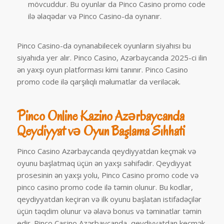
mövcuddur. Bu oyunlar da Pinco Casino promo code
ilə əlaqədar və Pinco Casino-da oynanır.
Pinco Casino-da oynanabilecek oyunların siyahısı bu
siyahıda yer alır. Pinco Casino, Azərbaycanda 2025-ci ilin
ən yaxşı oyun platforması kimi tanınır. Pinco Casino
promo code ilə qarşılıqlı məlumatlar da veriləcək.
Pinco Online Kazino Azərbaycanda
Qeydiyyat və Oyun Başlama Sıhhati
Pinco Casino Azərbaycanda qeydiyyatdan keçmək və
oyunu başlatmaq üçün ən yaxşı səhifədir. Qeydiyyat
prosesinin ən yaxşı yolu, Pinco Casino promo code və
pinco casino promo code ilə təmin olunur. Bu kodlar,
qeydiyyatdan keçirən və ilk oyunu başlatan istifadəçilər
üçün təqdim olunur və əlavə bonus və təminatlar təmin
edir. Pinco Casino Azərbaycanda, qeydiyyatdan keçmək