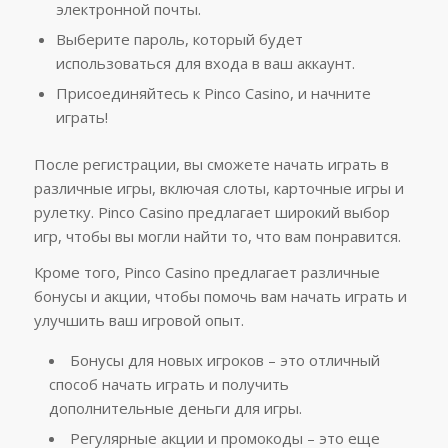
электронной почты.
Выберите пароль, который будет
использоваться для входа в ваш аккаунт.
Присоединяйтесь к Pinco Casino, и начните
играть!
После регистрации, вы сможете начать играть в
различные игры, включая слоты, карточные игры и
рулетку. Pinco Casino предлагает широкий выбор
игр, чтобы вы могли найти то, что вам понравится.
Кроме того, Pinco Casino предлагает различные
бонусы и акции, чтобы помочь вам начать играть и
улучшить ваш игровой опыт.
Бонусы для новых игроков – это отличный
способ начать играть и получить
дополнительные деньги для игры.
Регулярные акции и промокоды – это еще