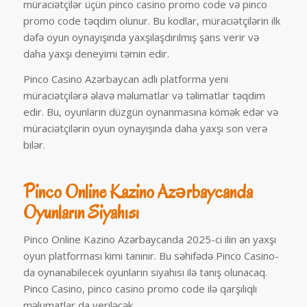
müraciətçilər üçün pinco casino promo code və pinco
promo code təqdim olunur. Bu kodlar, müraciətçilərin ilk
dəfə oyun oynayışında yaxşılaşdırılmış şans verir və
daha yaxşı deneyimi təmin edir.
Pinco Casino Azərbaycan adlı platforma yeni
müraciətçilərə əlavə məlumatlar və təlimatlar təqdim
edir. Bu, oyunların düzgün oynanmasına kömək edər və
müraciətçilərin oyun oynayışında daha yaxşı son verə
bilər.
Pinco Online Kazino Azərbaycanda
Oyunların Siyahısı
Pinco Online Kazino Azərbaycanda 2025-ci ilin ən yaxşı
oyun platforması kimi tanınır. Bu səhifədə Pinco Casino-
da oynanabilecek oyunların siyahısı ilə tanış olunacaq.
Pinco Casino, pinco casino promo code ilə qarşılıqlı
məlumatlar da veriləcək.