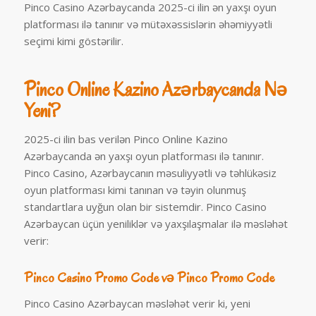
Pinco Casino Azərbaycanda 2025-ci ilin ən yaxşı oyun
platforması ilə tanınır və mütəxəssislərin əhəmiyyətli
seçimi kimi göstərilir.
Pinco Online Kazino Azərbaycanda Nə
Yeni?
2025-ci ilin bas verilən Pinco Online Kazino
Azərbaycanda ən yaxşı oyun platforması ilə tanınır.
Pinco Casino, Azərbaycanın məsuliyyətli və təhlükəsiz
oyun platforması kimi tanınan və təyin olunmuş
standartlara uyğun olan bir sistemdir. Pinco Casino
Azərbaycan üçün yeniliklər və yaxşılaşmalar ilə məsləhət
verir:
Pinco Casino Promo Code və Pinco Promo Code
Pinco Casino Azərbaycan məsləhət verir ki, yeni