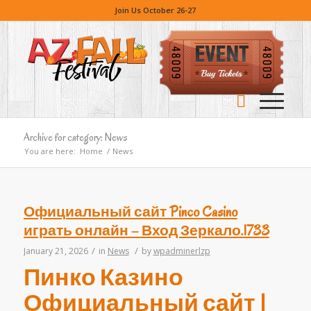
Join Us October 26-27
Archive for category: News
You are here:
Home
/
News
Официальный сайт Pinco Casino
играть онлайн – Вход Зеркало.1733
/
/
January 21, 2026
in
News
by
wpadminerlzp
Пинко Казино
Официальный сайт |