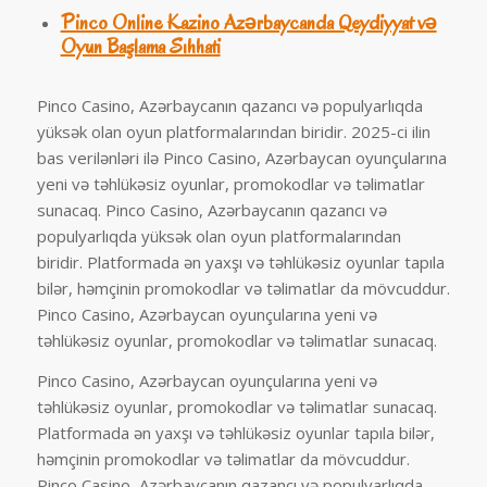
Pinco Online Kazino Azərbaycanda Qeydiyyat və
Oyun Başlama Sıhhati
Pinco Casino, Azərbaycanın qazancı və populyarlıqda
yüksək olan oyun platformalarından biridir. 2025-ci ilin
bas verilənləri ilə Pinco Casino, Azərbaycan oyunçularına
yeni və təhlükəsiz oyunlar, promokodlar və təlimatlar
sunacaq. Pinco Casino, Azərbaycanın qazancı və
populyarlıqda yüksək olan oyun platformalarından
biridir. Platformada ən yaxşı və təhlükəsiz oyunlar tapıla
bilər, həmçinin promokodlar və təlimatlar da mövcuddur.
Pinco Casino, Azərbaycan oyunçularına yeni və
təhlükəsiz oyunlar, promokodlar və təlimatlar sunacaq.
Pinco Casino, Azərbaycan oyunçularına yeni və
təhlükəsiz oyunlar, promokodlar və təlimatlar sunacaq.
Platformada ən yaxşı və təhlükəsiz oyunlar tapıla bilər,
həmçinin promokodlar və təlimatlar da mövcuddur.
Pinco Casino, Azərbaycanın qazancı və populyarlıqda