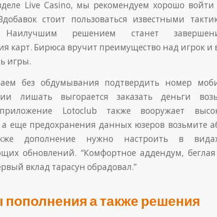
зделе Live Casino, мы рекомендуем хорошо войти 
Вдобавок стоит пользоваться известными такти
. Наилучшим решением станет завершен
я карт. Бирюса вручит преимущество над игрок и 
ь игры.
ваем без обдумывания подтвердить номер моби
ии лишать выгорается заказать деньги воз
приложение Lotoclub также вооружает высо
 а еще предохранения данных юзеров возьмите а
акже дополнение нужно настроить в вида
щих обновлений. “Комфортное аддендум, беглая
ервый вклад тарасун обрадовал.”
 пополнения а также решения