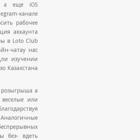
+ а еще iOS
egram-канале
осить рабочее
ция аккаунта
ы в Loto Club
йн-чатау нас
Дли изучении
зо Казахстана
й розыгрыша а
 веселые или
лагодарствуя
 Аналогичные
беспрерывных
ы без- вдеть