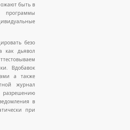
ножают быть в
е программы
дивидуальные
ировать безо
а как дьявол
ттестовываем
ки. Вдобавок
ками а также
тной журнал
и разрешению
ведомления в
атически при