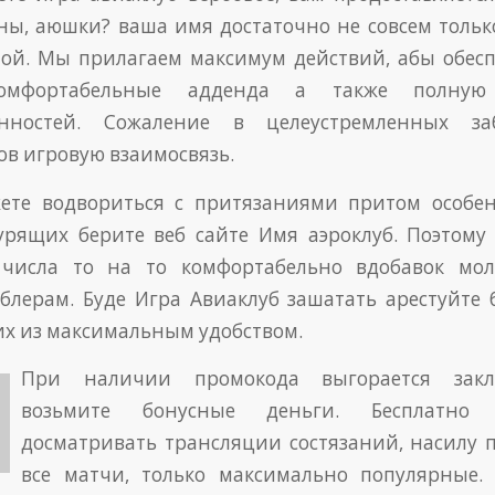
ны, аюшки? ваша имя достаточно не совсем тольк
ной. Мы прилагаем максимум действий, абы обес
комфортабельные адденда а также полную
анностей. Сожаление в целеустремленных з
ов игровую взаимосвязь.
ете водвориться с притязаниями притом особен
урящих берите веб сайте Имя аэроклуб. Поэтому
з числа то на то комфортабельно вдобавок мо
лерам. Буде Игра Авиаклуб зашатать арестуйте б
их из максимальным удобством.
При наличии промокода выгорается зак
возьмите бонусные деньги. Бесплатно п
досматривать трансляции состязаний, насилу
все матчи, только максимально популярные.