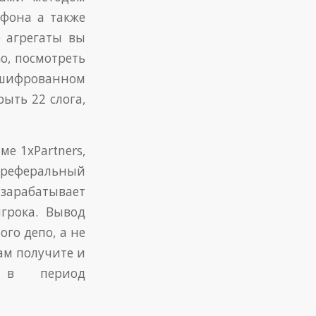
ефона а также
е агрегаты вы
o, посмотреть
зашифрованном
ыть 22 слога,
е 1xPartners,
 реферальный
зарабатывает
грока. Вывод
го депо, а не
вам получите и
ь в период