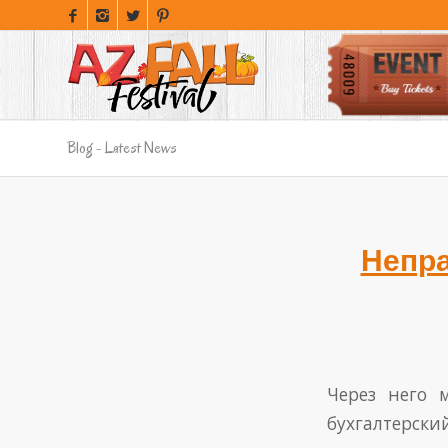
Blog - Latest News
Непра
Через него 
бухгалтерски