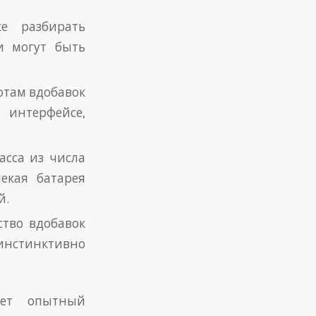
е разбирать
и могут быть
отам вдобавок
нтерфейсе,
асса из числа
екая батарея
й.
тво вдобавок
нстинктивно
ает опытный