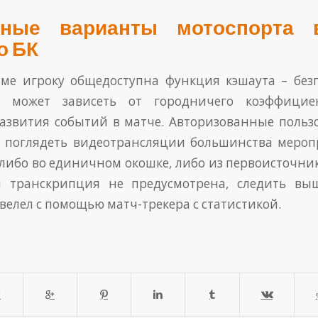
рные варианты мотоспорта 
о БК
име игроку общедоступна функция кэшаута – без
а может зависеть от городничего коэффицие
звития событий в матче. Авторизованные польз
 поглядеть видеотрансляции большинства мероп
либо во единичном окошке, либо из первоисточник
и транскрипция не предусмотрена, следить вы
велел с помощью матч-трекера с статистикой.