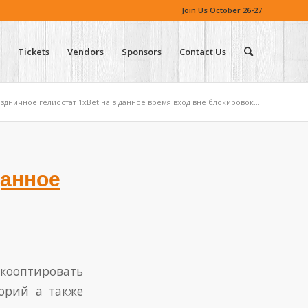
Join Us October 26-27
Tickets
Vendors
Sponsors
Contact Us
здничное гелиостат 1xBet на в данное время вход вне блокировок...
данное
кооптировать
норий а также