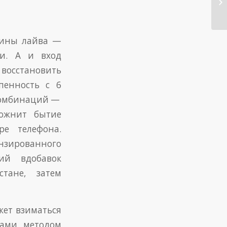
a 
ичины лайва —
ки. А и вход
восстановить
пенность с 6
 комбинаций —
ложнит бытие
ре телефона.
нзированного
ций вдобавок
тане, затем
жет взиматься
вами методом