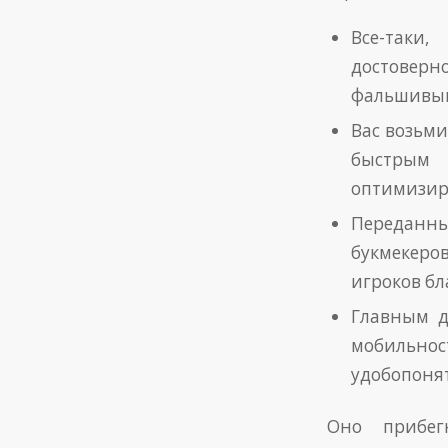
Все-таки
достоверн
фальшивым
Вас возьми
быстрым
оптимизир
Переданны
букмекеро
игроков б
Главным д
мобильно
удобопоня
Оно прибег