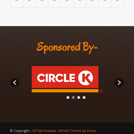
Sponsored By-
© Copyright -
AZ Fall Festival
-
Enfold Theme by Kriesi