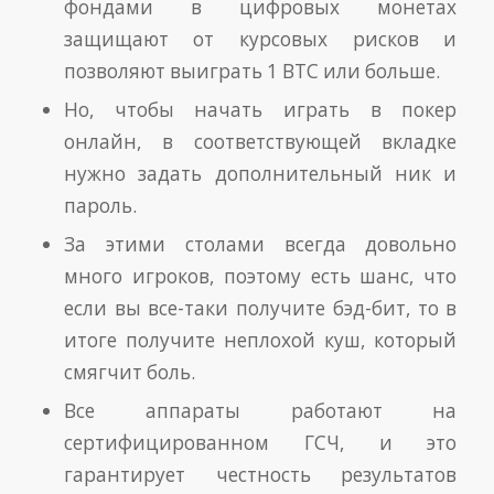
фондами в цифровых монетах
защищают от курсовых рисков и
позволяют выиграть 1 BTC или больше.
Но, чтобы начать играть в покер
онлайн, в соответствующей вкладке
нужно задать дополнительный ник и
пароль.
За этими столами всегда довольно
много игроков, поэтому есть шанс, что
если вы все-таки получите бэд-бит, то в
итоге получите неплохой куш, который
смягчит боль.
Все аппараты работают на
сертифицированном ГСЧ, и это
гарантирует честность результатов