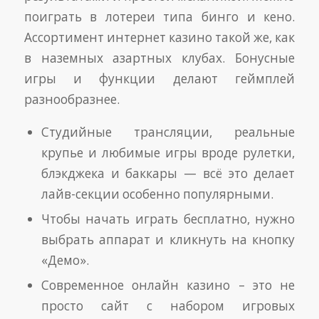
поиграть в лотереи типа бинго и кено.
Ассортимент интернет казино такой же, как
в наземных азартных клубах. Бонусные
игры и функции делают геймплей
разнообразнее.
Студийные трансляции, реальные
крупье и любимые игры вроде рулетки,
блэкджека и баккары — всё это делает
лайв-секции особенно популярными.
Чтобы начать играть бесплатно, нужно
выбрать аппарат и кликнуть на кнопку
«Демо».
Современное онлайн казино – это не
просто сайт с набором игровых