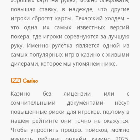
хороших карт на руках, можно блефовать,
повышая ставку, в надежде, что другие
игроки сбросят карты. Техасский холдем –
это одна их самых известных версий
покера, где игроки соревнуются за лучшую
руку. Именно рулетка является одной из
самых популярных игр в казино с живыми
дилерами, которое мы упомянем ниже.
IZZI Casino
Казино без лицензии или с
сомнительными документами несут
повышенные риски для игроков, поэтому в
нашем рейтинге они точно не окажутся.
Чтобы упростить процесс поисков, можно
изучить рейтинг онлайн казино 2025,