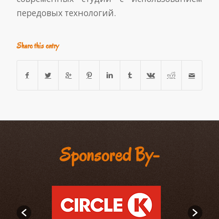
передовых технологий.
Share this entry
Sponsored By-