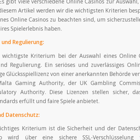
s gibt viele verschiedene Online Casinos zur Auswahl, 
 diesem Artikel werden wir die wichtigsten Kriterien bes
nes Online Casinos zu beachten sind, um sicherzustelle
ires Spielerlebnis haben.
g und Regulierung:
 wichtigste Kriterium bei der Auswahl eines Online C
und Regulierung. Ein seriöses und zuverlässiges Onli
ige Glücksspiellizenz von einer anerkannten Behörde ve
 Malta Gaming Authority, der UK Gambling Commis
ulatory Authority. Diese Lizenzen stellen sicher, d
dards erfüllt und faire Spiele anbietet.
und Datenschutz:
ichtiges Kriterium ist die Sicherheit und der Datensc
o wird über eine sichere SSL-Verschlüsselung