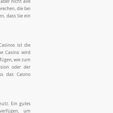
aber nicht alle
prechen, die bei
n, dass Sie ein
asinos ist die
ne Casino wird
rfügen, wie zum
sion oder der
ass das Casino
hutz. Ein gutes
 verfügen, um