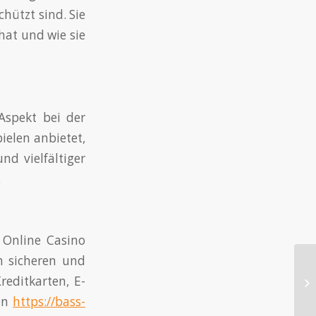
chützt sind. Sie
hat und wie sie
 Aspekt bei der
pielen anbietet,
nd vielfältiger
.
 Online Casino
on sicheren und
Be
reditkarten, E-
in
St
en
https://bass-