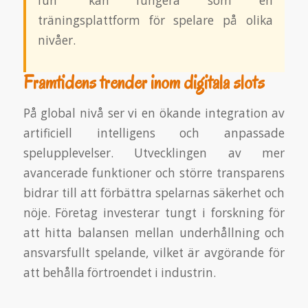
fun” kan fungera som en
träningsplattform för spelare på olika
nivåer.
Framtidens trender inom digitala slots
På global nivå ser vi en ökande integration av
artificiell intelligens och anpassade
spelupplevelser. Utvecklingen av mer
avancerade funktioner och större transparens
bidrar till att förbättra spelarnas säkerhet och
nöje. Företag investerar tungt i forskning för
att hitta balansen mellan underhållning och
ansvarsfullt spelande, vilket är avgörande för
att behålla förtroendet i industrin.