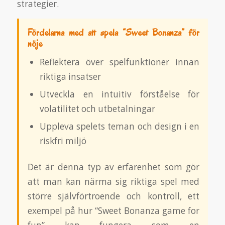
strategier.
Fördelarna med att spela “Sweet Bonanza” för
nöje
Reflektera över spelfunktioner innan
riktiga insatser
Utveckla en intuitiv förståelse för
volatilitet och utbetalningar
Uppleva spelets teman och design i en
riskfri miljö
Det är denna typ av erfarenhet som gör
att man kan närma sig riktiga spel med
större självförtroende och kontroll, ett
exempel på hur “Sweet Bonanza game for