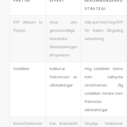
FAKTOR
EFFEKT
REKOMMENDERAD
STRATEGI
RTP (Return to
Visar den
Välj spel med hög RTP
Player)
genomsnittliga
för bättre långsiktig
teoretiska
avkastning
återbetalningen
till spelaren
Volatilitet
Indikerar
Hög volatilitet: större
frekvensen av
men sällsynta
utbetalningar
vinstchanser; låg
volatilitet: mindre men
frekventa
utbetalningar
Bonusfunktioner
Kan dramatiskt
Utnyttja funktioner